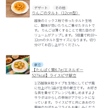
デザート
その他
りんごのタルト（12cm型）
越後のミックス粉で作ったタルト生地
に、酸味が効いたりんご乗せたタルトで
す。 りんごは薄くすることで見た目のボ
リュームがアップします。 5倍量で約10～
12cmのタルト型サイズになります。切り
分けてお召し上がりください。
献立
【たんぱく質6.7g/エネルギー
527kcal】ライスピザ献立
1/25越後米粒タイプを生地にしてピザ風
に仕上げた1品が主役の献立です。 お好き
な具を乗せてアレンジも楽しめますよ♪
サラダはからしの辛味がアクセントにな
っています。 ライスピザと共にあおのり
風味のかぼちゃフライもお楽しみくださ