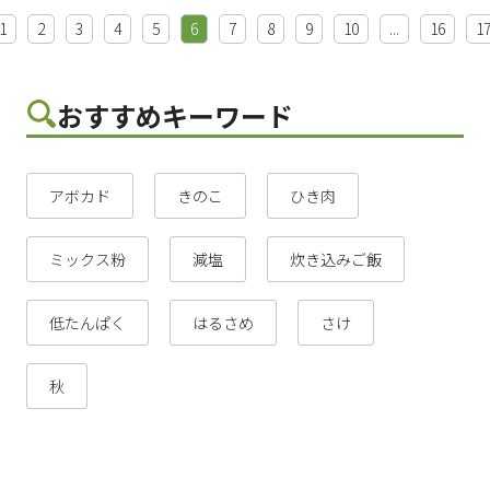
1
2
3
4
5
6
7
8
9
10
...
16
1
おすすめキーワード
アボカド
きのこ
ひき肉
ミックス粉
減塩
炊き込みご飯
低たんぱく
はるさめ
さけ
秋