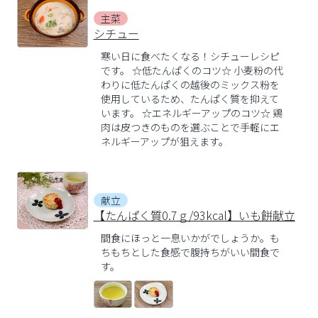
主菜
シチュー
寒い日に食べたくなる！シチューレシピ
です。 ☆低たんぱくのコツ☆ 小麦粉の代
わりに低たんぱくの越後のミックス粉を
使用しているため、たんぱく質を抑えて
います。 ☆エネルギーアップのコツ☆ 鶏
肉は皮つきのものを選ぶことで手軽にエ
ネルギーアップが狙えます。
献立
【たんぱく質0.7ｇ/93kcal】いも餅献立
間食にほっと一息いかがでしょうか。も
ちもちとした食感で腹持ちがいい間食で
す。