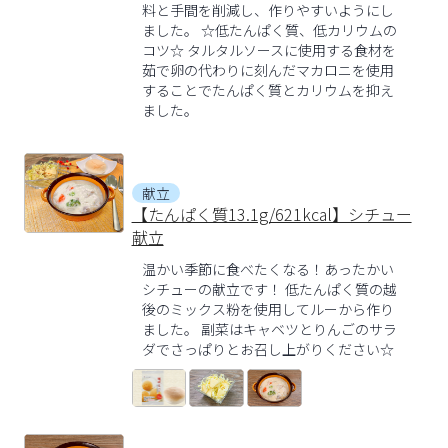
料と手間を削減し、作りやすいようにし
ました。 ☆低たんぱく質、低カリウムの
コツ☆ タルタルソースに使用する食材を
茹で卵の代わりに刻んだマカロニを使用
することでたんぱく質とカリウムを抑え
ました。
献立
【たんぱく質13.1g/621kcal】シチュー
献立
温かい季節に食べたくなる！あったかい
シチューの献立です！ 低たんぱく質の越
後のミックス粉を使用してルーから作り
ました。 副菜はキャベツとりんごのサラ
ダでさっぱりとお召し上がりください☆