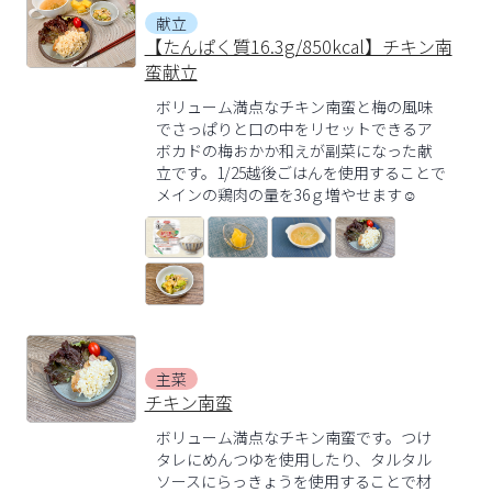
献立
【たんぱく質16.3g/850kcal】チキン南
蛮献立
ボリューム満点なチキン南蛮と梅の風味
でさっぱりと口の中をリセットできるア
ボカドの梅おかか和えが副菜になった献
立です。1/25越後ごはんを使用することで
メインの鶏肉の量を36ｇ増やせます☺
主菜
チキン南蛮
ボリューム満点なチキン南蛮です。つけ
タレにめんつゆを使用したり、タルタル
ソースにらっきょうを使用することで材