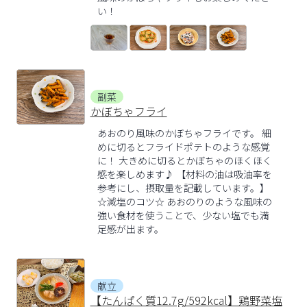
い！
副菜
かぼちゃフライ
あおのり風味のかぼちゃフライです。 細
めに切るとフライドポテトのような感覚
に！ 大きめに切るとかぼちゃのほくほく
感を楽しめます♪ 【材料の油は吸油率を
参考にし、摂取量を記載しています。】
☆減塩のコツ☆ あおのりのような風味の
強い食材を使うことで、少ない塩でも満
足感が出ます。
献立
【たんぱく質12.7g/592kcal】鶏野菜塩