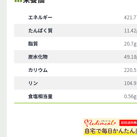
エネルギー
421.7
たんぱく質
11.42
脂質
20.7g
炭水化物
49.18
カリウム
220.
リン
104.
食塩相当量
0.56g