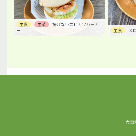
主食
主菜
揚げないエビカツバーガ
ー
主食
メ
食事