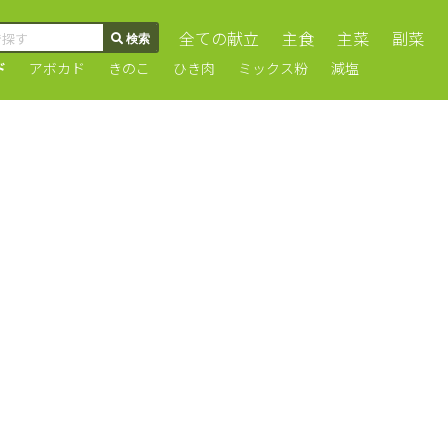
全ての献立
主食
主菜
副菜
ド
アボカド
きのこ
ひき肉
ミックス粉
減塩