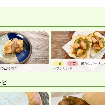
主食
主菜
鶏肉のガーリッ
肉の山椒焼き
ープンサンド
シピ