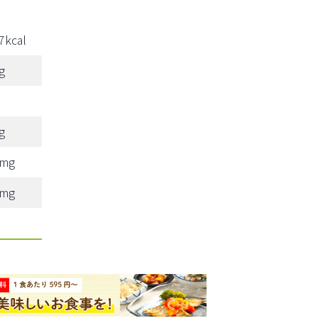
7kcal
g
g
5mg
9mg