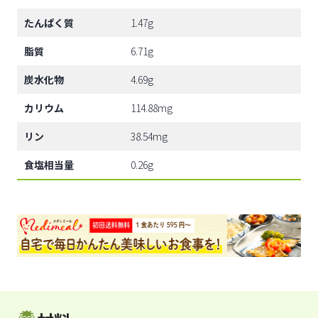
たんぱく質
1.47g
脂質
6.71g
炭水化物
4.69g
カリウム
114.88mg
リン
38.54mg
食塩相当量
0.26g