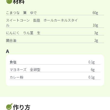
材料
こまつな 葉 ゆで
60g
スイートコーン 缶詰 ホールカーネルスタイ
ル
10g
にんにく りん茎 生
3g
調合油
2g
A
食塩
0.1g
マヨネーズ 全卵型
6g
カレー粉
0.1g
作り方