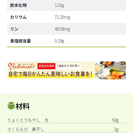
炭水化物
1.33g
カリウム
71.25mg
リン
48.58mg
食塩相当量
0.19g
材料
りょくとうもやし 生
50g
さくらえび 素干し
3g