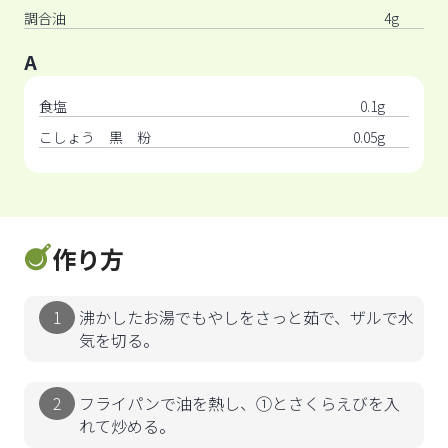
調合油
4g
A
食塩
0.1g
こしょう 黒 粉
0.05g
作り方
沸かしたお湯でもやしをさっと茹で、ザルで水
気を切る。
フライパンで油を熱し、①とさくらえびを入
れて炒める。