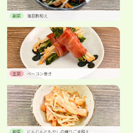
副菜
海苔酢和え
主菜
ベーコン巻き
副菜
にんじんともやしの練りごま和え