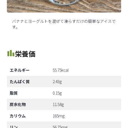
バナナとヨーグルトを混ぜて凍らすだけの簡単なアイスで
す。
栄養価
エネルギー
55.75kcal
たんぱく質
2.43g
脂質
0.15g
炭水化物
11.58g
カリウム
165mg
リン
56.75mg