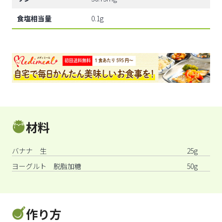
食塩相当量
0.1g
材料
バナナ 生
25g
ヨーグルト 脱脂加糖
50g
作り方