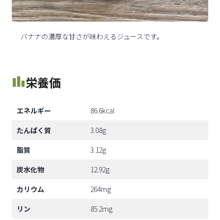
バナナの濃厚な甘さが味わえるジュースです。
栄養価
エネルギー
86.6kcal
たんぱく質
3.08g
脂質
3.12g
炭水化物
12.92g
カリウム
264mg
リン
85.2mg