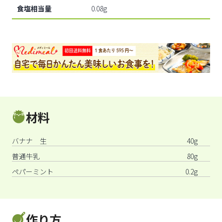
食塩相当量
0.08g
材料
バナナ 生
40g
普通牛乳
80g
ペパーミント
0.2g
作り方