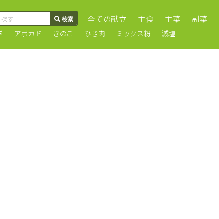
全ての献立
主食
主菜
副菜
ド
アボカド
きのこ
ひき肉
ミックス粉
減塩