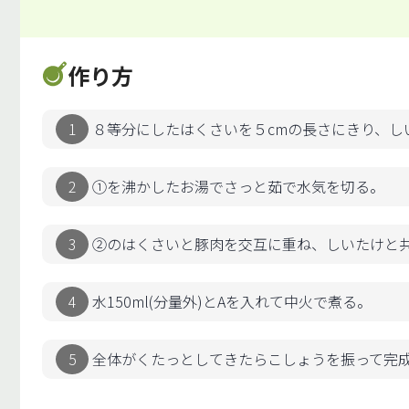
作り方
８等分にしたはくさいを５cmの長さにきり、し
①を沸かしたお湯でさっと茹で水気を切る。
②のはくさいと豚肉を交互に重ね、しいたけと
水150ml(分量外)とAを入れて中火で煮る。
全体がくたっとしてきたらこしょうを振って完