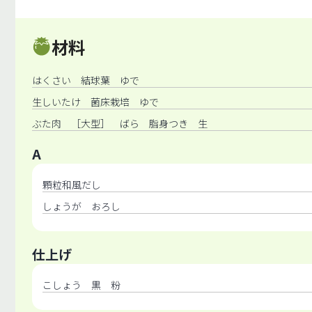
材料
はくさい 結球葉 ゆで
生しいたけ 菌床栽培 ゆで
ぶた肉 ［大型］ ばら 脂身つき 生
A
顆粒和風だし
しょうが おろし
仕上げ
こしょう 黒 粉