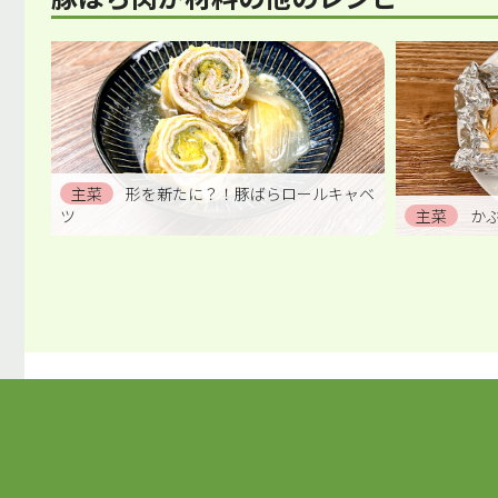
主菜
形を新たに？！豚ばらロールキャベ
ツ
主菜
か