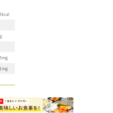
3kcal
g
25mg
91mg