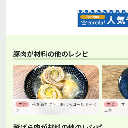
豚肉が材料の他のレシピ
主菜
形を新たに？！豚ばらロールキャベ
主菜
甘
ツ
ヨ丼
豚ばら肉が材料の他のレシピ