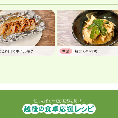
ぶと豚肉のホイル焼き
主菜
豚ばら担々煮
低たんぱくの健康記録を簡単に