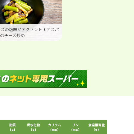
ーズの塩味がアクセント＊アスパ
のチーズ炒め
脂質
炭水化物
カリウム
リン
食塩相当量
(g)
(g)
(mg)
(mg)
(g)