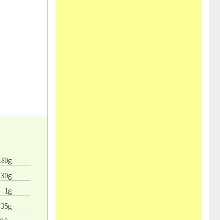
180g
30g
1g
35g