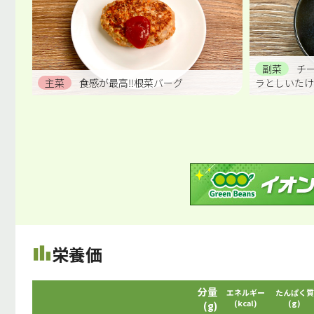
副菜
チ
主菜
食感が最高‼根菜バーグ
ラとしいたけ
栄養価
分量
エネルギー
たんぱく質
(kcal)
(g)
(g)