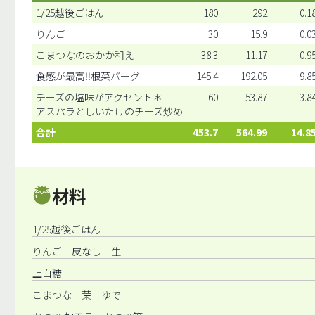
1/25越後ごはん
180
292
0.1
りんご
30
15.9
0.0
こまつなのおかか和え
38.3
11.17
0.9
食感が最高‼根菜バーグ
145.4
192.05
9.8
チーズの塩味がアクセント＊
60
53.87
3.8
アスパラとしいたけのチーズ炒め
合計
453.7
564.99
14.8
材料
1/25越後ごはん
りんご 皮なし 生
上白糖
こまつな 葉 ゆで