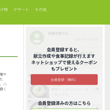
汁物
デザート
その他
会員登録すると、
献立作成や食事記録が行えます
ネットショップで使えるクーポン
もプレゼント
ｇ増や
た
会員登録（無料）
、ハ
良く
会員登録済みの方はこちら