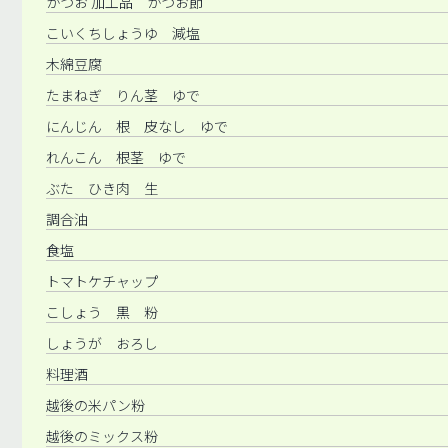
かつお 加工品 かつお節
こいくちしょうゆ 減塩
木綿豆腐
たまねぎ りん茎 ゆで
にんじん 根 皮なし ゆで
れんこん 根茎 ゆで
ぶた ひき肉 生
調合油
食塩
トマトケチャップ
こしょう 黒 粉
しょうが おろし
料理酒
越後の米パン粉
越後のミックス粉