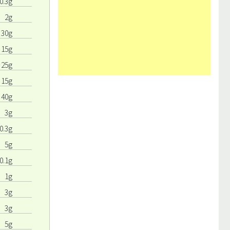
0.3g
2g
30g
15g
25g
15g
40g
3g
0.3g
5g
0.1g
1g
3g
3g
5g