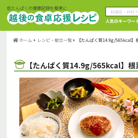
低たんぱくの健康記録を簡単に
人気のキーワー
ホーム
レシピ・献立一覧
【たんぱく質14.9g/565kca
【たんぱく質14.9g/565kcal