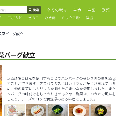
全ての献立
主食
主菜
副菜
ド
アボカド
きのこ
ひき肉
ミックス粉
減塩
l】根菜バーグ献立
】根菜バーグ献立
1/25越後ごはんを使用することでハンバーグの豚ひき肉の量を25
すことができます。アスパラガスにはカリウムが多く含まれている
め、他の副菜にはカリウムを抑えたこまつなを使用しました。また
ンバーグの味付けをしっかりさせるために副菜は、おかかで風味を
したり、チーズのコクで満足感のある料理にしました。