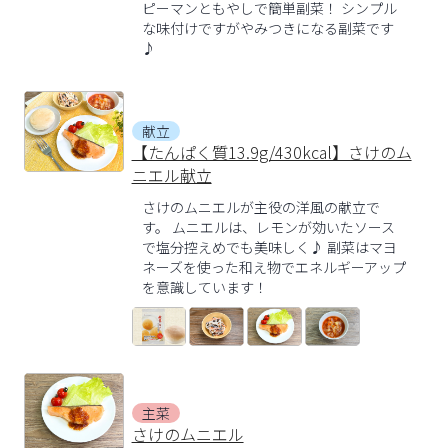
ピーマンともやしで簡単副菜！ シンプル
な味付けですがやみつきになる副菜です
♪
献立
【たんぱく質13.9g/430kcal】さけのム
ニエル献立
さけのムニエルが主役の洋風の献立で
す。 ムニエルは、レモンが効いたソース
で塩分控えめでも美味しく♪ 副菜はマヨ
ネーズを使った和え物でエネルギーアップ
を意識しています！
主菜
さけのムニエル