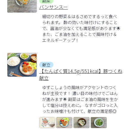
副菜
バンサンスー
細切りの野菜＆はるさめでするっと食べ
られます。 酢の効いた味付けにすること
で、醤油が少なくても満足感があります🌟
また、ごま油を加えることで風味付け＆
エネルギーアップ！
献立
【たんぱく質14.5g/551kcal】豚つくね
献立
ゆずこしょうの風味がアクセントのつく
ねが主役です！ 濃い目の味付けでごはん
が進みます🌟 副菜はごま油の風味を生か
して塩分は控えめに。 なすがゴロっと入
ったお味噌汁も付けて、献立の満足感◎