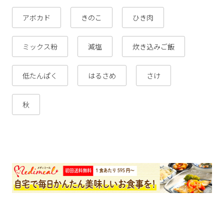
アボカド
きのこ
ひき肉
ミックス粉
減塩
炊き込みご飯
低たんぱく
はるさめ
さけ
秋