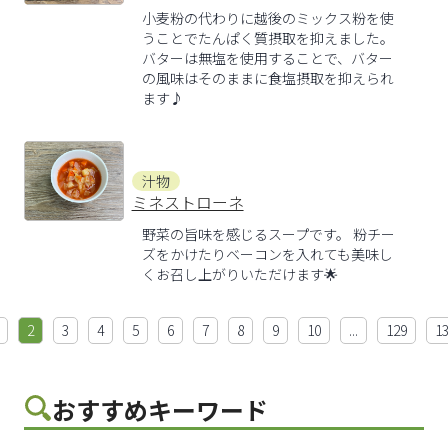
小麦粉の代わりに越後のミックス粉を使
うことでたんぱく質摂取を抑えました。
バターは無塩を使用することで、バター
の風味はそのままに食塩摂取を抑えられ
ます♪
汁物
ミネストローネ
野菜の旨味を感じるスープです。 粉チー
ズをかけたりベーコンを入れても美味し
くお召し上がりいただけます🌟
2
3
4
5
6
7
8
9
10
...
129
1
おすすめキーワード