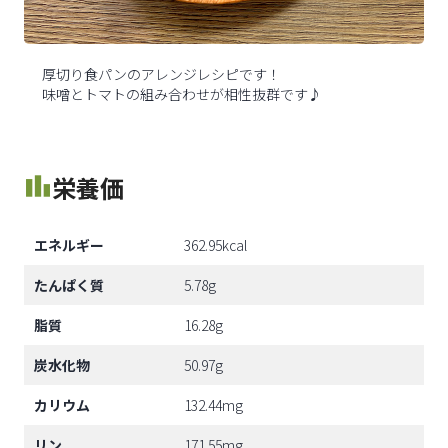
厚切り食パンのアレンジレシピです！
味噌とトマトの組み合わせが相性抜群です♪
栄養価
エネルギー
362.95kcal
たんぱく質
5.78g
脂質
16.28g
炭水化物
50.97g
カリウム
132.44mg
リン
171.55mg