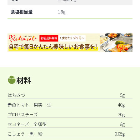
食塩相当量
1.8g
材料
はちみつ
5g
赤色トマト 果実 生
40g
プロセスチーズ
20g
マヨネーズ 全卵型
8g
こしょう 黒 粉
0.05g