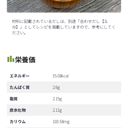
材料に記載されているだしは、別途「合わせだし【1L
分】」としてレシピを掲載していますので、参考にしてく
ださい。
栄養価
エネルギー
35.08kcal
たんぱく質
2.6g
脂質
2.15g
炭水化物
2.11g
カリウム
103.58mg