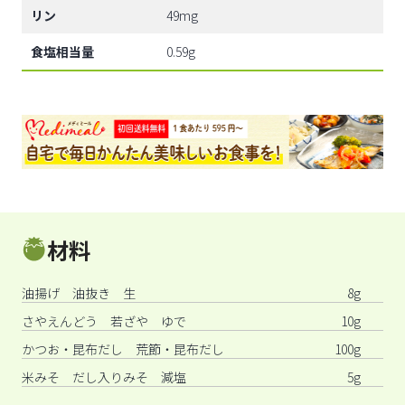
リン
49mg
食塩相当量
0.59g
材料
油揚げ 油抜き 生
8g
さやえんどう 若ざや ゆで
10g
かつお・昆布だし 荒節・昆布だし
100g
米みそ だし入りみそ 減塩
5g