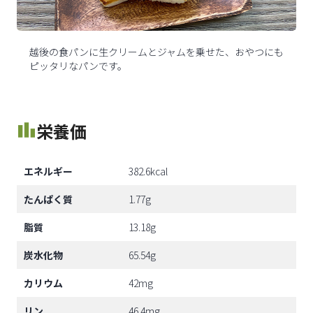
越後の食パンに生クリームとジャムを乗せた、おやつにも
ピッタリなパンです。
栄養価
エネルギー
382.6kcal
たんぱく質
1.77g
脂質
13.18g
炭水化物
65.54g
カリウム
42mg
リン
46.4mg